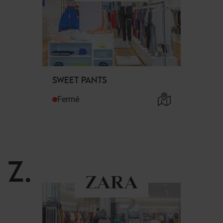
SWEET PANTS
Fermé
Z
.