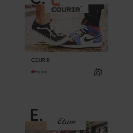
COURIR
Fermé
E
.