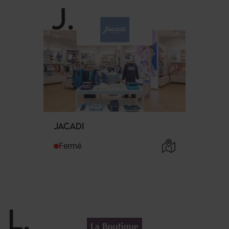
J
.
JACADI
Fermé
L
.