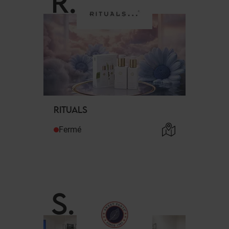
R
.
RITUALS
Fermé
S
.