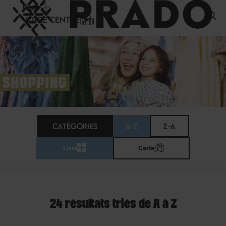
Panneau de gestion des cookies
FAQ
VOTRE CENTRE
SHOPPING
CATÉGORIES
A-Z
Z-A
Liste
Carte
24 résultats triés de A à Z