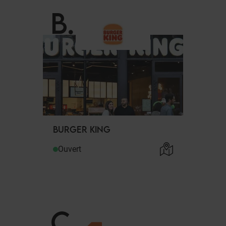
B
.
BURGER KING
Ouvert
C
.