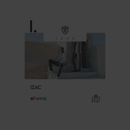
I
.
IZAC
Fermé