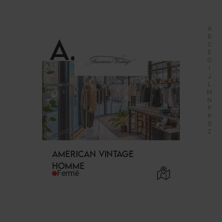
A
A
.
B
C
E
G
I
J
L
M
N
P
R
S
Z
AMERICAN VINTAGE
HOMME
Fermé