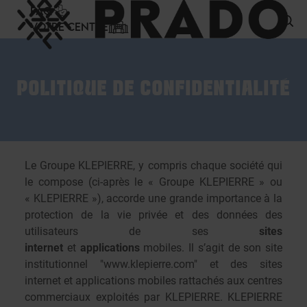
Panneau de gestion des cookies
FAQ
VOTRE CENTRE
POLITIQUE DE CONFIDENTIALITÉ
Le Groupe KLEPIERRE, y compris chaque société qui
le compose (ci-après le « Groupe KLEPIERRE » ou
« KLEPIERRE »), accorde une grande importance à la
protection de la vie privée et des données des
utilisateurs de ses
sites
internet
et
applications
mobiles. Il s’agit de son site
institutionnel "
www.klepierre.com
" et des sites
internet et applications mobiles rattachés aux centres
commerciaux exploités par KLEPIERRE. KLEPIERRE