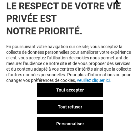
X
Masq
LE RESPECT DE VOTRE VIE
Responsable de Traitement, détermine la période
pendant laquelle des DCP sont hébergées sur la
PRIVÉE EST
Plateforme Selligent. Les DCP du Responsable de
Traitement ne sont en tout état de cause par
NOTRE PRIORITÉ.
conservées sur le Plateforme Selligent après la
cessation du contrat entre Selligent et son Client.
En poursuivant votre navigation sur ce site, vous acceptez la
collecte de données personnelles pour améliorer votre expérience
Société Microsoft :
client, vous acceptez l'utilisation de cookies nous permettant de
Nom, RCS, capital social, siège social
: Microsoft
mesurer l'audience de notre site et de vous proposer des services
et du contenu adapté à vos centres d'intérêts ainsi que la collecte
France, siège social situé au 37 quai du président
d’autres données personnelles. Pour plus d'informations ou pour
Roosevelt 92130 Issy les Moulineaux, capital social
changer vos préférences de cookies,
veuillez cliquer ici.
de 4.240.000€
Tout accepter
Services visés par la sous-traitance / objet du
contrat
: Services en Ligne, Microsoft Azure Active
Tout refuser
Directory B2C
Nature et objet du(des) Traitement(s) réalisé(s) sur
les DCP dans le cadre de la sous-
Personnaliser
traitance
: Stockage des données d’inscription des
utilisateurs. Transfert des données d’inscription aux