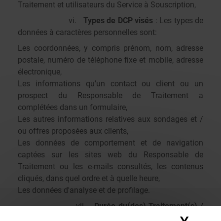
Traitement et utilisateurs du Service à Souscription,
vi.
Types de DCP visés
: Les types de
données à caractères personnelles sont:
Les coordonnées, y compris prénom, nom, adresse
postale, numéro de téléphone fixe et mobile, adresse
électronique,
Les informations qu'un contact ou client ou un
prospect du Responsable de Traitement a
complétées dans un formulaire,
Les autres informations relatives aux sondages et /
ou offres proposées aux clients,
Les données de comportement et de navigation
captées sur les sites web du Responsable de
Traitement ou les e-mails consultés, les contenus
cliqués, dans quel ordre et à quelle heure,
Les données d'analyse et de profilage.
vii.
Durée du(des) Traitement(s) /
durée de conservation des DCP
: le Client, comme