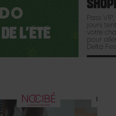
SHOPPING
Pass VIP, Pass 4
jours tentez
votre chance
pour aller au
Delta Festival
JE JOUE