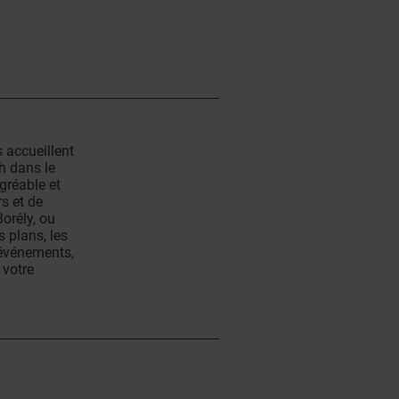
 accueillent
h dans le
gréable et
s et de
orély, ou
 plans, les
 événements,
 votre