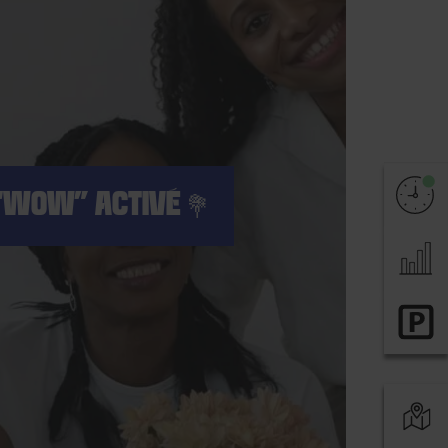
WOW” ACTIVÉ 💐