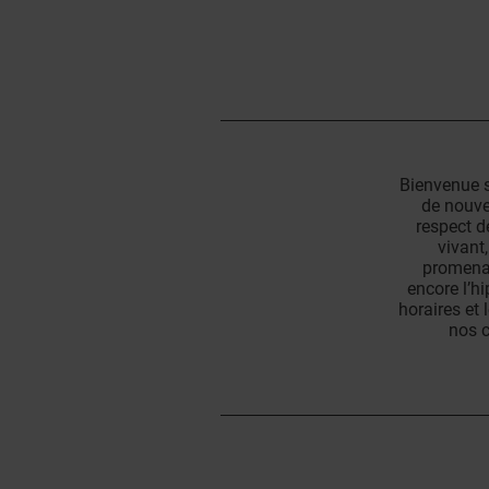
Bienvenue s
de nouve
respect d
vivant
promenad
encore l’h
horaires et
nos c