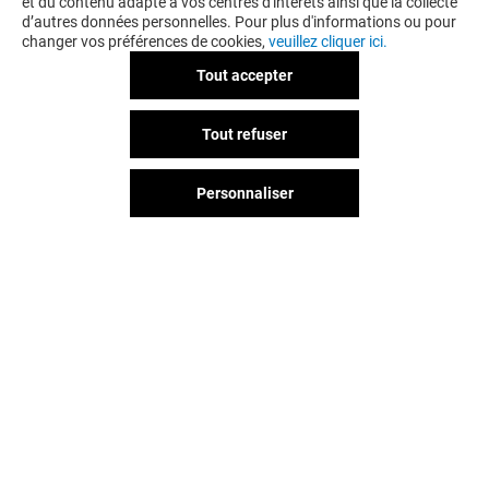
et du contenu adapté à vos centres d'intérêts ainsi que la collecte
d’autres données personnelles. Pour plus d'informations ou pour
changer vos préférences de cookies,
veuillez cliquer ici.
Tout accepter
Tout refuser
Personnaliser
Vous avez quitté Prado ?
L'aventure continue sur les
réseaux sociaux !